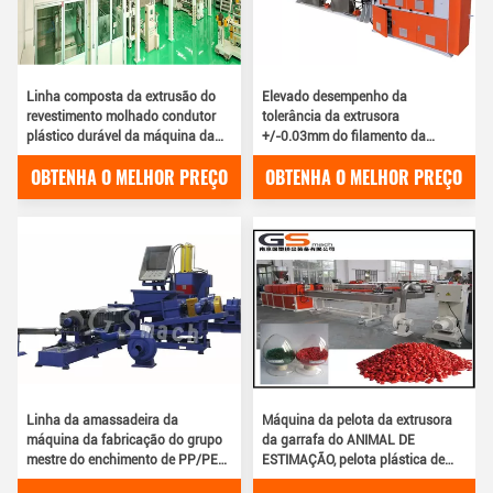
Linha composta da extrusão do
Elevado desempenho da
revestimento molhado condutor
tolerância da extrusora
plástico durável da máquina da
+/-0.03mm do filamento da
laminação
impressora do AUGE 3D do PA do
OBTENHA O MELHOR PREÇO
OBTENHA O MELHOR PREÇO
PLA PETG do ABS
Linha da amassadeira da
Máquina da pelota da extrusora
máquina da fabricação do grupo
da garrafa do ANIMAL DE
mestre do enchimento de PP/PE
ESTIMAÇÃO, pelota plástica de
para filmes de sopro
dois parafusos que faz a