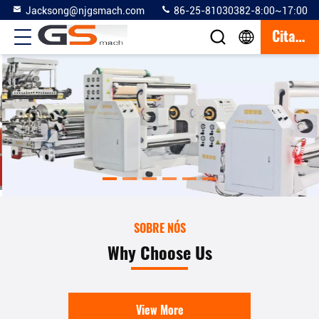
Jacksong@njgsmach.com
86-25-81030382-8:00~17:00
Citações
SOBRE NÓS
Why Choose Us
View More