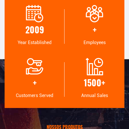
Alta Qualidade
DEVELOPMENT
Trust Seal, Credit Check,
Internal professional design
RoSH and Supplier Capability
team and advanced
2009
+
Assessment. company has
machinery workshop. We can
strictly quality control system
cooperate to develop the
and professional test lab.
products you need.
Year Established
Employees
MANUFACTURING
100% SERVICE
Advanced automatic
Bulk and customized small
machines, strictly process
packaging, FOB, CIF, DDU and
+
1500
+
control system. We can
DDP. Let us help you find the
manufacture all the Electrical
best solution for all your
terminals beyond your
concerns.
Customers Served
Annual Sales
demand.
NOSSOS PRODUTOS