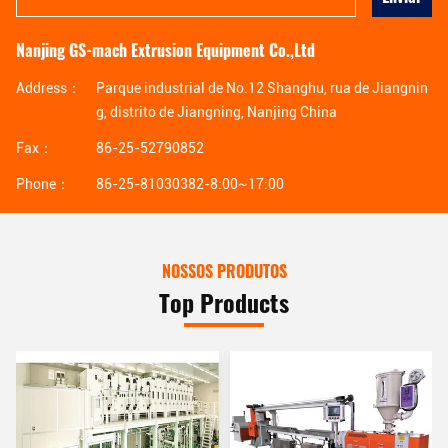
Nanjing GS-mach Extrusion Equipment Co.,Ltd
Address：
Parque industrial de No.12 Shanghu, rua de Jiangnin
g, distrito de Jiangning, Nanjing China
Fax：
86-25-52790852
Phone：
86-25-81030382-8:00~17:00
NOSSOS PRODUTOS
Top Products