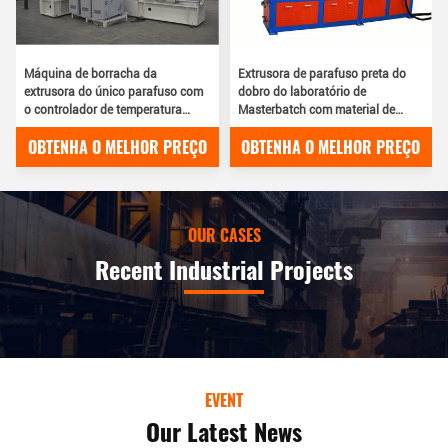
Máquina de borracha da
Extrusora de parafuso preta do
extrusora do único parafuso com
dobro do laboratório de
o controlador de temperatura
Masterbatch com material de
220V/380V do molde
enchimento alto
OBTENHA O MELHOR PREÇO
OBTENHA O MELHOR PREÇO
OUR CASES
Recent Industrial Projects
EVENT
Our Latest News