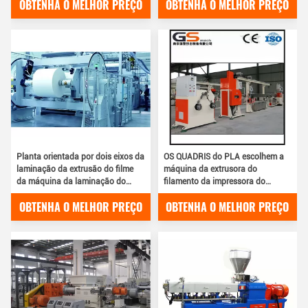
OBTENHA O MELHOR PREÇO
OBTENHA O MELHOR PREÇO
máquina
Planta orientada por dois eixos da
OS QUADRIS do PLA escolhem a
laminação da extrusão do filme
máquina da extrusora do
da máquina da laminação do
filamento da impressora do
filme de Bopp
parafuso 3D com 1.75mm/3.0mm
OBTENHA O MELHOR PREÇO
OBTENHA O MELHOR PREÇO