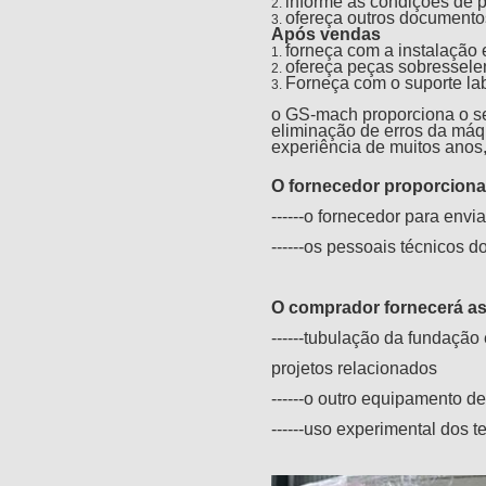
informe as condições de
2.
ofereça outros documento
3.
Após vendas
forneça com a instalação
e
1.
ofereça peças sobressele
2.
Forneça com o suporte la
3.
o GS-mach proporciona o se
eliminação de erros da máq
experiência de muitos anos
O fornecedor proporciona
------o fornecedor para envi
------os pessoais técnicos 
O comprador fornecerá as 
------tubulação da fundação
projetos relacionados
------o outro equipamento d
------uso experimental dos 