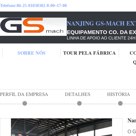
Telefone:
86-25-81030382-8:00~17:00
NANJING GS-MACH EX
EQUIPAMENTO CO. DA EX
LINHA DE APOIO AO CLIENTE 24H
SOBRE NÓS
TOUR PELA FÁBRICA
C
Casa
Nanjing GS-mach Extrusion Equipment Co.,Ltd
PERFIL DA EMPRESA
DETALHES
HISTÓRIA
Nan
O G