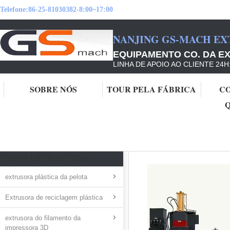
Telefone:
86-25-81030382-8:00~17:00
NANJING GS-MACH EX
EQUIPAMENTO CO. DA EX
LINHA DE APOIO AO CLIENTE 24H
SOBRE NÓS
TOUR PELA FÁBRICA
C
Casa
Produtos
Máquina de borracha da extrusora
TODOS OS PRODUTOS
extrusora plástica da pelota
Extrusora de reciclagem plástica
extrusora do filamento da
impressora 3D