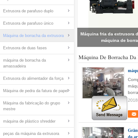
Extrusora de parafuso duplo
Extrusora de parafuso único
O Pin datilografa a alimen
Máquina de borracha da extrusora
extrusora para os p
Extrusora de duas fases
Máquina De Borracha Da 
máquina de borracha da
amassadeira
máqui
Extrusora do alimentador da força
Comp
máqu
Máquina de pedra da fatura de papel
borra
2018
Máquina da fabricação do grupo
mestre
máquina de plástico shredder
Grânu
peças da máquina da extrusora
do ar