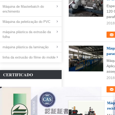
Espe
Máquina de Masterbatch do
120 
enchimento
para
Máquina da peletização do PVC
2018
máquina plástica da extrusão da
folha
máquina plástica da laminação
Máqui
para
linha da extrusão do filme do molde
Máqu
Aplic
asseg
CERTIFICADO
2018
Máqu
recic