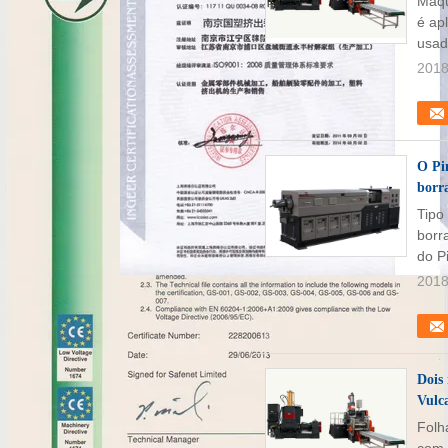
Máqu
é ap
usad
2018
O Pi
borra
Tipo
borr
do P
2018
Dois
Vulc
Folh