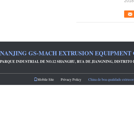
2018
NANJING GS-MACH EXTRUSION EQUIPMENT 
PARQUE INDUSTRIAL DE NO.12 SHANGHU, RUA DE JIANGNING, DISTRITO
Mobile Site
Privacy Policy
China de boa qualidade extrusora