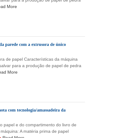
salvar para a produção de papel de pedra
ad More
da parede com a extrusora de único
ra de papel Características da máquina
salvar para a produção de papel de pedra
ead More
nota com tecnologia/amassadeira da
o papel e do compartimento do livro de
 máquina: A matéria prima de papel
Read More