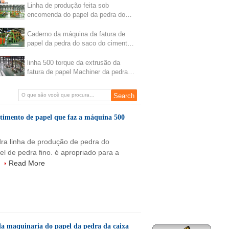
caixa 1000kg/H
Linha de produção feita sob
encomenda do papel da pedra do
caderno tamanho de partícula de 5 -
8 mícrons
Caderno da máquina da fatura de
papel da pedra do saco do cimento
máquina de carcaça automática
linha 500 torque da extrusão da
fatura de papel Machiner da pedra
da capacidade 800-1000kg/H do
RPM
timento de papel que faz a máquina 500
ra linha de produção de pedra do
l de pedra fino. é apropriado para a
.
Read More
da maquinaria do papel da pedra da caixa