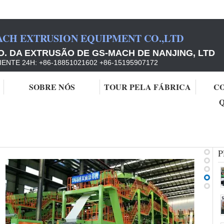
ACH EXTRUSION EQUIPMENT CO.,LTD
. DA EXTRUSÃO DE GS-MACH DE NANJING, LTD
IENTE 24H: +86-18851021602 +86-15195907172
SOBRE NÓS
TOUR PELA FÁBRICA
C
a de papel
P