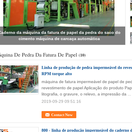
linha 500 torque da extrusão da fatura de papel Machiner da
pedra da capacidade 800-1000kg/H do RPM
quina De Pedra Da Fatura De Papel
(10)
Linha de produção de pedra impermeável do reves
RPM torque alto
máquina de fatura impermeável de papel de ped
revestimento de papel Aplicação do produto Pape
litografia, o gravure, o relevo, a impressão da ..
2019-09-29 09:51:16
Contact Now
800 - linha de produção impermeável do caderno 