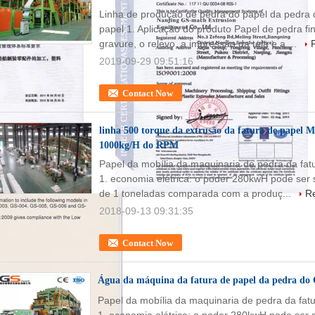
Linha de produção de pedra do papel da pedra 
papel 1. Aplicação do produto Papel de pedra fino
gravure, o relevo, a impressão da tela e a ...
2019-09-29 09:51:16
Contact Now
linha 500 torque da extrusão da fatura de papel 
1000kg/H do RPM
Papel da mobília da maquinaria de pedra da fat
1. economia elétrica: o poder 280kwH pode ser 
de 1 toneladas comparada com a produç...
R
2018-09-13 09:31:35
Contact Now
Água da máquina da fatura de papel da pedra do 
Papel da mobília da maquinaria de pedra da fat