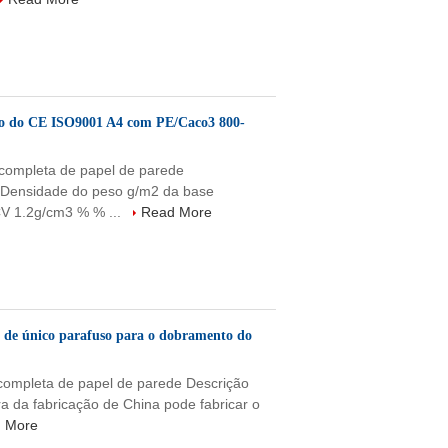
ão do CE ISO9001 A4 com PE/Caco3 800-
 completa de papel de parede
a Densidade do peso g/m2 da base
CV 1.2g/cm3 % % ...
Read More
a de único parafuso para o dobramento do
 completa de papel de parede Descrição
a da fabricação de China pode fabricar o
 More