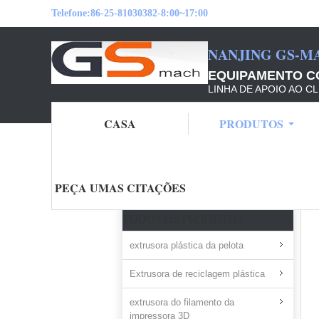
Telefone:
86-25-81030382-8:00~17:00
NANJING GS-M
EQUIPAMENTO CO
LINHA DE APOIO AO CL
CASA
PRODUTOS
Casa
Produtos
Máquina de pedra da fatur
PEÇA UMAS CITAÇÕES
TODOS OS PRODUTOS
extrusora plástica da pelota
Extrusora de reciclagem plástica
extrusora do filamento da
impressora 3D