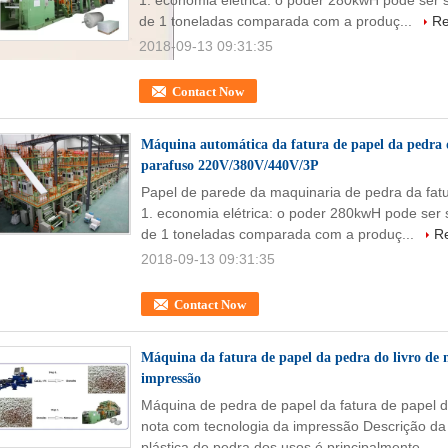
1. economia elétrica: o poder 280kwH pode ser 
de 1 toneladas comparada com a produç...
Re
2018-09-13 09:31:35
Contact Now
Máquina automática da fatura de papel da pedra 
parafuso 220V/380V/440V/3P
Papel de parede da maquinaria de pedra da fatu
1. economia elétrica: o poder 280kwH pode ser 
de 1 toneladas comparada com a produç...
R
2018-09-13 09:31:35
Contact Now
Máquina da fatura de papel da pedra do livro de 
impressão
Máquina de pedra de papel da fatura de papel d
nota com tecnologia da impressão Descrição da
plástica de pedra dos usos é principalmente ...