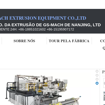
ACH EXTRUSION EQUIPMENT CO.,LTD
. DA EXTRUSÃO DE GS-MACH DE NANJING, LTD
IENTE 24H: +86-18851021602 +86-15195907172
SOBRE NÓS
TOUR PELA FÁBRICA
C
ão da folha
P