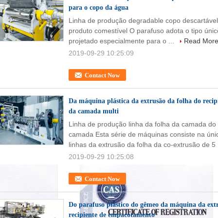
para o copo da água
Linha de produção degradable copo descartável
produto comestível O parafuso adota o tipo únic
projetado especialmente para o ...
Read Mor
2019-09-29 10:25:09
Contact Now
Da máquina plástica da extrusão da folha do reci
da camada multi
Linha de produção linha da folha da camada do 
camada Esta série de máquinas consiste na ún
linhas da extrusão da folha da co-extrusão de 5 
2019-09-29 10:25:08
Contact Now
Do parafuso plástico do gêmeo da máquina da extr
recipiente de empacotamento