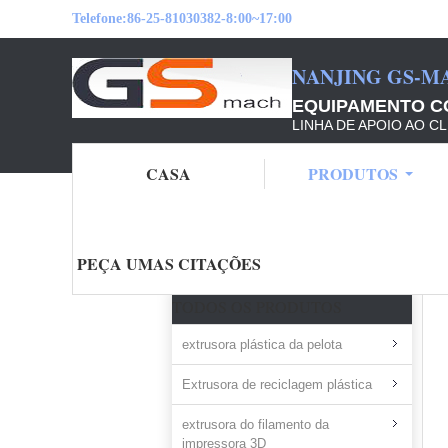
Telefone:
86-25-81030382-8:00~17:00
NANJING GS-M
EQUIPAMENTO CO
LINHA DE APOIO AO CL
CASA
PRODUTOS
Casa
Produtos
máquina plástica da extrus
PEÇA UMAS CITAÇÕES
TODOS OS PRODUTOS
extrusora plástica da pelota
Extrusora de reciclagem plástica
extrusora do filamento da
impressora 3D