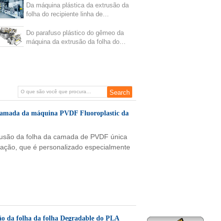
copo da água
Da máquina plástica da extrusão da
folha do recipiente linha de
empacotamento da carcaça da
camada multi
Do parafuso plástico do gêmeo da
máquina da extrusão da folha do
produto comestível recipiente de
empacotamento
a camada da máquina PVDF Fluoroplastic da
extrusão da folha da camada de PVDF única
inação, que é personalizado especialmente
ão da folha da folha Degradable do PLA