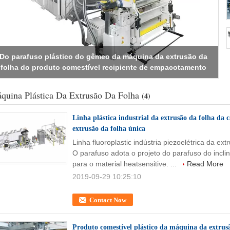
Linha plástica industrial da extrusão da folha da camada da
máquina PVDF Fluoroplastic da extrusão da folha única
quina Plástica Da Extrusão Da Folha
(4)
Linha plástica industrial da extrusão da folha d
extrusão da folha única
Linha fluoroplastic indústria piezoelétrica da 
O parafuso adota o projeto do parafuso do incl
para o material heatsensitive. ...
Read More
2019-09-29 10:25:10
Contact Now
Produto comestível plástico da máquina da extrus