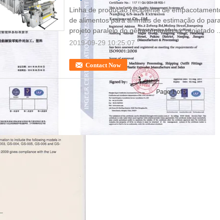
Linha de produção recipiente de empacotamento
de alimentos para animais de estimação do par
projeto paralelo do gêmeo-parafuso, projetado .
2019-09-29 10:25:07
Contact Now
Page 1 of 1