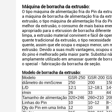
Máquina de borracha da extrusão:
O tipo máquina de alimentação fria do Pin da extru
a máquina de borracha de alimentação fria da ext
extrusão, o tipo máquina de alimentação fria do P
melhor da extrusão, o consumo de mais baixa energ
apropriado para o etxrusion de borracha diferent
limpa, a extrusão material convinent e fácil de o
quente tradicional da extrusão, o tipo necessida
quente, assim que ele ocupa o espaço menor, um 
extrusão. Devido a suas multi vantagens, ocupou 
do pino é melhorado pela maior parte. Substitui 
amplamente utilizado em amassar quente de borrac
o special - fabricação da borracha de seção.
Modelo de borracha da extrusão:
Modelo
GSR-250
GSR-200
GS
diâmetro do mmScrew
250
200
15
L/D
12:1
12~18:1
14
r/min
26
33
44
Tamanho de alimentação
320×246
260×210
20
Linhas do Pin
10
10~12
8~
Qty do Pin em uma linha
12
10
8