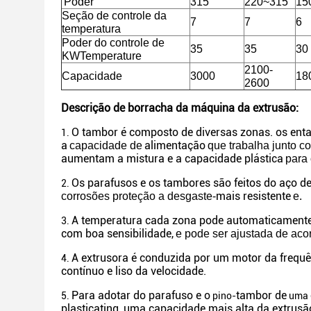
Poder
315
220~315
15
Seção de controle da
7
7
6
temperatura
Poder do controle de
35
35
30
KWTemperature
2100-
Capacidade
3000
18
2600
Descrição de borracha da máquina da extrusão:
O tambor é composto de diversas zonas. os enta
1.
a
alimentação
capacidade de
que trabalha junto c
aumentam a mistura e a capacidade plástica
para 
Os parafusos e os tambores são feitos do aço de
2.
mais resistente
corrosões proteção a desgaste-
e.
A temperatura cada zona pode automaticamente s
3.
com boa sensibilidade,
e pode ser ajustada de aco
A extrusora é conduzida por um motor da frequ
4.
contínuo e liso da velocidade.
Para adotar do parafuso e o
tambor de
5.
pino-
uma
plasticating, uma capacidade mais alta da extrus