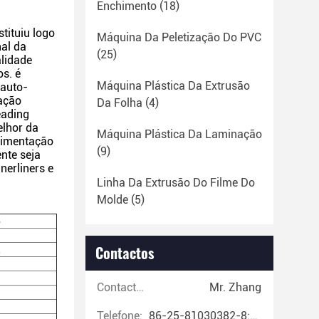
Enchimento
(18)
tituiu logo
Máquina Da Peletização Do PVC
al da
(25)
alidade
s. é
Máquina Plástica Da Extrusão
 auto-
tação
Da Folha
(4)
eading
elhor da
Máquina Plástica Da Laminação
alimentação
(9)
nte seja
nerliners e
Linha Da Extrusão Do Filme Do
Molde
(5)
5
Contactos
1
Contactos:
Mr. Zhang
Telefone:
86-25-81030382-8:00~17:00