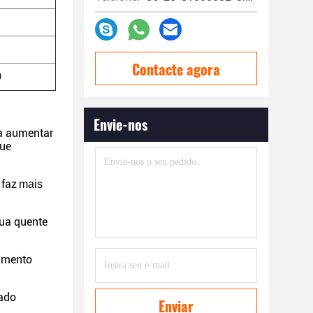
Contacte agora
0
Envie-nos
ra aumentar
que
 faz
mais
gua quente
lamento
tado
Enviar