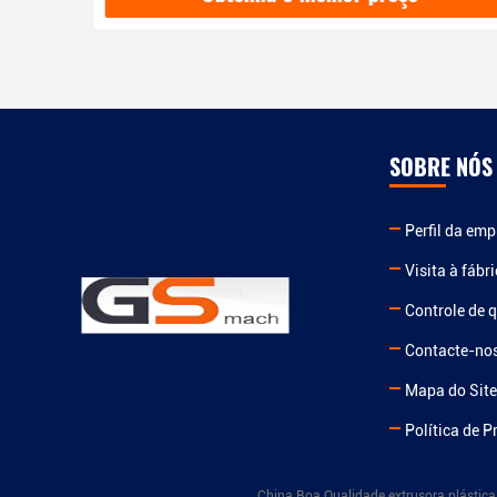
SOBRE NÓS
Perfil da em
Visita à fábr
Controle de 
Contacte-no
Mapa do Sit
Política de P
China Boa Qualidade extrusora plástica