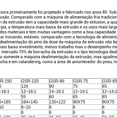
sora primeiramente foi projetado e fabricado nos anos 80. Subs
rusão. Comparado com a máquina de alimentação fria tradicion
in da extrusão tem a capacidade mais grande do extusion, a qu
ia, a temperatura mais baixa da extrusão e os usos mais largo
e dos materiais e tem muitas vantagens como a boa capacidade
perar trocando, estáveis. comparado com a tecnologia de alimen
de dealimentação do pino da dose da máquina da extrusão não k
mais baixo investimento, menos trabalho mas o desempenho m
o mercado 70% de borracha da extrusão e o tipo tecnologia de
não somente a máquina dealimentação da extrusão, mas igualme
ha e em calandering, como a área de amortecedor do pneu, In
R-150
GSR-120
GSR-90
GSR-75
GSR-6
0
120
90
75
65
~16:1
12~16:1
14~16:1
12~14:1
12~14:
55
60
65
65
0×165
164×140
130×122
90X75
90X75
10
8~10
8
8
8
6
6
6
6