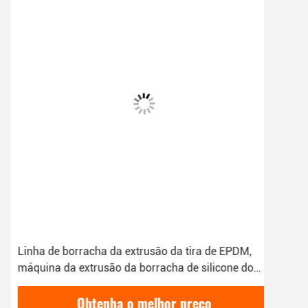
Linha de borracha da extrusão da tira de EPDM,
Cap
máquina da extrusão da borracha de silicone do
gran
CE ISO9001
para
Obtenha o melhor preço