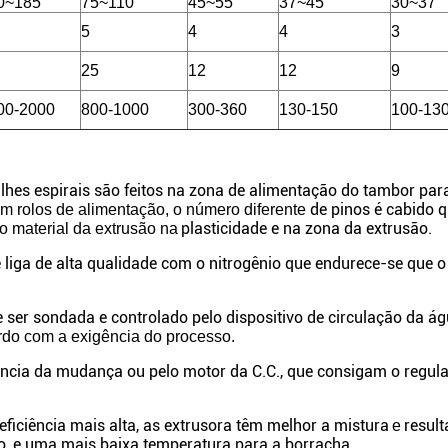
0~185
75~110
45~55
37~45
30~37
5
4
4
3
25
12
12
9
00-2000
800-1000
300-360
130-150
100-13
lhes espirais são feitos na zona de alimentação do tambor pa
de pinos é cabido 
om rolos de alimentação, o número diferente
plasticidade e na zona da extrusão.
o material da extrusão na
 liga de alta qualidade com o nitrogênio que endurece-se que o
er sondada e controlado pelo dispositivo de circulação da á
rdo com a exigência do processo.
ência da mudança ou pelo motor da C.C., que consigam o regu
eficiência mais alta, as extrusora têm melhor a mistura
resul
e
ão, e uma mais baixa temperatura para a borracha,