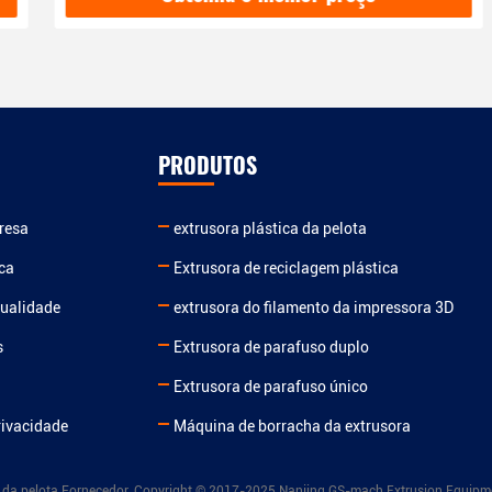
PRODUTOS
presa
extrusora plástica da pelota
ica
Extrusora de reciclagem plástica
qualidade
extrusora do filamento da impressora 3D
s
Extrusora de parafuso duplo
e
Extrusora de parafuso único
rivacidade
Máquina de borracha da extrusora
 da pelota Fornecedor. Copyright © 2017-2025 Nanjing GS-mach Extrusion Equipmen