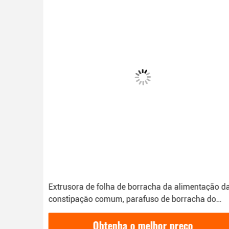
Extrusora de folha de borracha da alimentação da
constipação comum, parafuso de borracha do
aço de liga da máquina do granulador
Obtenha o melhor preço